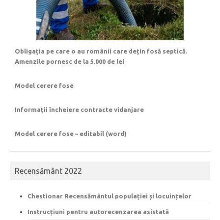
Obligația pe care o au românii care dețin fosă septică.
Amenzile pornesc de la 5.000 de lei
Model cerere fose
Informații încheiere contracte vidanjare
Model cerere fose – editabil (word)
Recensământ 2022
Chestionar Recensământul populației și locuințelor
Instrucțiuni pentru autorecenzarea asistată