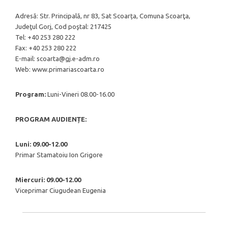
Adresă: Str. Principală, nr 83, Sat Scoarța, Comuna Scoarţa,
Judeţul Gorj, Cod poştal: 217425
Tel: +40 253 280 222
Fax: +40 253 280 222
E-mail: scoarta@gj.e-adm.ro
Web: www.primariascoarta.ro
Program:
Luni-Vineri 08.00-16.00
PROGRAM AUDIENȚE:
Luni: 09.00-12.00
Primar Stamatoiu Ion Grigore
Miercuri: 09.00-12.00
Viceprimar Ciugudean Eugenia