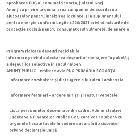
aprobarea PUG al comunei Scoarța, județul Gorj
Anunț cu privire la demararea campaniei de acordare a
ajutoarelor pentru încălzirea locuinței și a suplimentului
pentru energie conform Legii nr.226/2021 privind măsurile de
protecție socială pentru consumatorul vulnerabil de energie
Program ridicare deseuri reciclabile
Informare privind colectarea deșeurilor menajere în pubelă și
a deșeurilor selective în sacul galben
ANUNȚ PUBLIC – emitere aviz PUG PRIMĂRIA SCOARȚA
Informare combatere și distrugere a buruienii ambrozia
Informare fermieri – ardere miriști și resturi vegetale
Lista persoanelor desemnate din cadrul Administrației
Județene a Finanțelor Publice Gorj care vor colabora cu
organele fiscale locale în vederea acordării asistenței
privind declarația unică