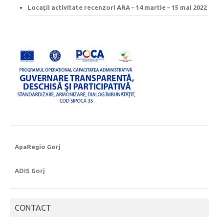
Locații activitate recenzori ARA – 14 martie – 15 mai 2022
ApaRegio Gorj
ADIS Gorj
CONTACT