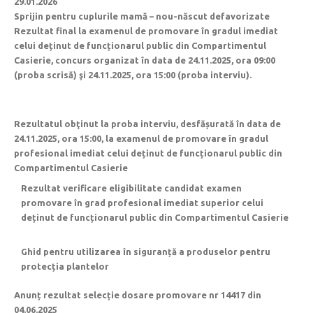
29.01.2026
Sprijin pentru cuplurile mamă – nou-născut defavorizate
Rezultat final la examenul de promovare în gradul imediat
celui deținut de funcționarul public din Compartimentul
Casierie, concurs organizat în data de 24.11.2025, ora 09:00
(proba scrisă) şi 24.11.2025, ora 15:00 (proba interviu).
Rezultatul obţinut la proba interviu, desfășurată în data de
24.11.2025, ora 15:00, la examenul de promovare în gradul
profesional imediat celui deținut de funcționarul public din
Compartimentul Casierie
Rezultat verificare eligibilitate candidat examen
promovare în grad profesional imediat superior celui
deținut de funcționarul public din Compartimentul Casierie
Ghid pentru utilizarea în siguranță a produselor pentru
protecția plantelor
Anunț rezultat selecție dosare promovare nr 14417 din
04.06.2025