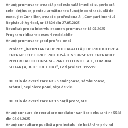
Anunţ promovare treaptă profesională imediat superioară
celei deţinute, pentru următoarea funcţie contractuală de
execuţie: Consilier, treapta profesională I, Compartimentul
Registrul-Agricol, nr 13824 din 27.05.2025
Rezultat proba interviu examen promovare 15.05.2025
Program ridicare deseuri reciclabile
Anunț promovare grad profesional
Proiect: ,,ÎNFIINTAREA DE NOI CAPACITĂŢI DE PRODUCERE A
ENERGIEI ELECTRICE PRODUSĂ DIN SURSE REGENERABILE
PENTRU AUTOCONSUM – PARC FOTOVOLTAIC, COMUNA
SCOARȚA, JUDETUL GORJ”, Cod proiect: 315519
Buletin de avertizare Nr 2 Seminţoase, sâmburoase,
arbuşti, pepiniere pomi, viţa de vie.
Buletin de avertizare Nr 1 Spaţii protejate
Anunț concurs de recrutare mediator sanitar debutant nr 5548
din 08.01.2025
Anunț consultare publică a proiectului de hotărâre privind