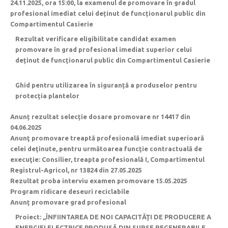
24.11.2025, ora 15:00, la examenul de promovare în gradul
profesional imediat celui deținut de funcționarul public din
Compartimentul Casierie
Rezultat verificare eligibilitate candidat examen
promovare în grad profesional imediat superior celui
deținut de funcționarul public din Compartimentul Casierie
Ghid pentru utilizarea în siguranță a produselor pentru
protecția plantelor
Anunț rezultat selecție dosare promovare nr 14417 din
04.06.2025
Anunţ promovare treaptă profesională imediat superioară
celei deţinute, pentru următoarea funcţie contractuală de
execuţie: Consilier, treapta profesională I, Compartimentul
Registrul-Agricol, nr 13824 din 27.05.2025
Rezultat proba interviu examen promovare 15.05.2025
Program ridicare deseuri reciclabile
Anunț promovare grad profesional
Proiect: ,,ÎNFIINTAREA DE NOI CAPACITĂŢI DE PRODUCERE A
ENERGIEI ELECTRICE PRODUSĂ DIN SURSE REGENERABILE