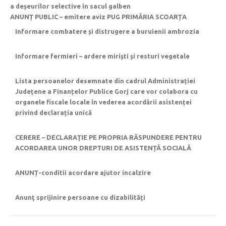
a deșeurilor selective în sacul galben
ANUNȚ PUBLIC – emitere aviz PUG PRIMĂRIA SCOARȚA
Informare combatere și distrugere a buruienii ambrozia
Informare fermieri – ardere miriști și resturi vegetale
Lista persoanelor desemnate din cadrul Administrației
Județene a Finanțelor Publice Gorj care vor colabora cu
organele fiscale locale în vederea acordării asistenței
privind declarația unică
CERERE – DECLARAŢIE PE PROPRIA RĂSPUNDERE PENTRU
ACORDAREA UNOR DREPTURI DE ASISTENȚĂ SOCIALĂ
ANUNȚ-conditii acordare ajutor incalzire
Anunţ sprijinire persoane cu dizabilităţi