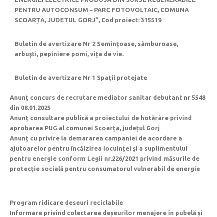
PENTRU AUTOCONSUM – PARC FOTOVOLTAIC, COMUNA
SCOARȚA, JUDETUL GORJ”, Cod proiect: 315519
Buletin de avertizare Nr 2 Seminţoase, sâmburoase,
arbuşti, pepiniere pomi, viţa de vie.
Buletin de avertizare Nr 1 Spaţii protejate
Anunț concurs de recrutare mediator sanitar debutant nr 5548
din 08.01.2025
Anunț consultare publică a proiectului de hotărâre privind
aprobarea PUG al comunei Scoarța, județul Gorj
Anunț cu privire la demararea campaniei de acordare a
ajutoarelor pentru încălzirea locuinței și a suplimentului
pentru energie conform Legii nr.226/2021 privind măsurile de
protecție socială pentru consumatorul vulnerabil de energie
Program ridicare deseuri reciclabile
Informare privind colectarea deșeurilor menajere în pubelă și