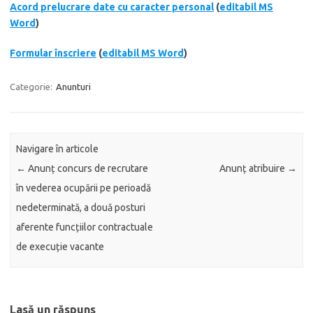
Acord prelucrare date cu caracter personal
(
editabil MS
Word
)
Formular înscriere
(
editabil MS Word
)
Categorie:
Anunturi
Navigare în articole
←
Anunț concurs de recrutare
Anunț atribuire
→
în vederea ocupării pe perioadă
nedeterminată, a două posturi
aferente funcțiilor contractuale
de execuție vacante
Lasă un răspuns