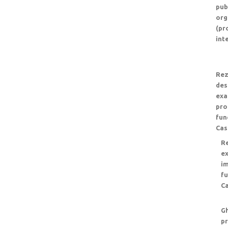
pub
org
(pr
inte
Rez
des
exa
pro
fun
Cas
Re
e
im
fu
Ca
Gh
pr