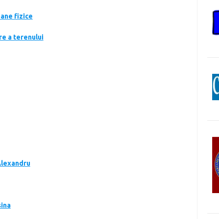
ane fizice
e a terenului
Alexandru
sina