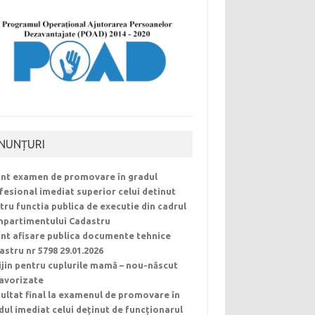
NUNȚURI
nt examen de promovare în gradul
fesional imediat superior celui detinut
tru functia publica de executie din cadrul
partimentului Cadastru
nt afisare publica documente tehnice
astru nr 5798 29.01.2026
ijin pentru cuplurile mamă – nou-născut
avorizate
ultat final la examenul de promovare în
dul imediat celui deținut de funcționarul