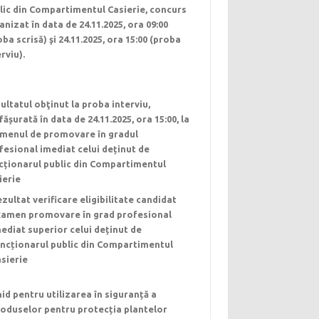
lic din Compartimentul Casierie, concurs
anizat în data de 24.11.2025, ora 09:00
oba scrisă) şi 24.11.2025, ora 15:00 (proba
rviu).
ultatul obţinut la proba interviu,
fășurată în data de 24.11.2025, ora 15:00, la
menul de promovare în gradul
fesional imediat celui deținut de
cționarul public din Compartimentul
ierie
zultat verificare eligibilitate candidat
xamen promovare în grad profesional
ediat superior celui deținut de
ncționarul public din Compartimentul
sierie
id pentru utilizarea în siguranță a
oduselor pentru protecția plantelor