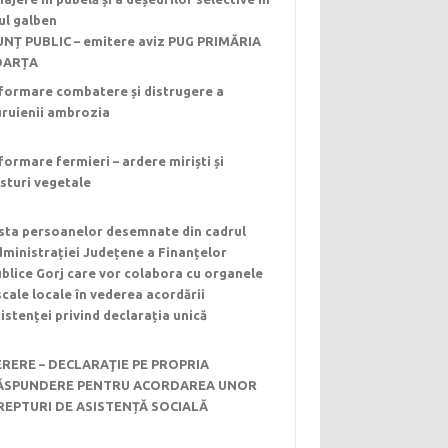
ul galben
NȚ PUBLIC – emitere aviz PUG PRIMĂRIA
OARȚA
formare combatere și distrugere a
uruienii ambrozia
formare fermieri – ardere miriști și
sturi vegetale
ista persoanelor desemnate din cadrul
ministrației Județene a Finanțelor
blice Gorj care vor colabora cu organele
scale locale în vederea acordării
istenței privind declarația unică
ERERE – DECLARAŢIE PE PROPRIA
ĂSPUNDERE PENTRU ACORDAREA UNOR
REPTURI DE ASISTENȚĂ SOCIALĂ