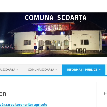
IA SCOARȚA
COMUNA SCOARȚA
INFORMAȚII PUBLICE
ren
E
vânzarea terenurilor agricole