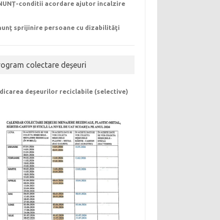
UNȚ-conditii acordare ajutor incalzire
unţ sprijinire persoane cu dizabilităţi
rogram colectare deșeuri
dicarea deșeurilor reciclabile (selective)