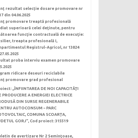
nț rezultat selecție dosare promovare nr
17 din 04.06.2025
nţ promovare treaptă profesională
diat superioară celei deţinute, pentru
ătoarea funcţie contractuală de execuţie:
silier, treapta profesională I,
partimentul Registrul-Agricol, nr 13824
 27.05.2025
ultat proba interviu examen promovare
05.2025
gram ridicare deseuri reciclabile
nț promovare grad profesional
oiect: ,,ÎNFIINTAREA DE NOI CAPACITĂŢI
E PRODUCERE A ENERGIEI ELECTRICE
RODUSĂ DIN SURSE REGENERABILE
ENTRU AUTOCONSUM – PARC
OTOVOLTAIC, COMUNA SCOARȚA,
UDETUL GORJ”, Cod proiect: 315519
letin de avertizare Nr 2 Seminţoase,