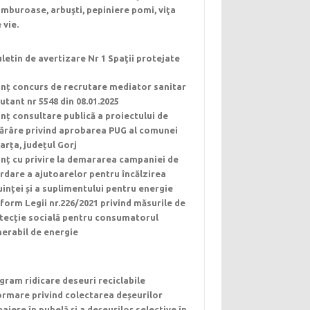
mburoase, arbuşti, pepiniere pomi, viţa
 vie.
letin de avertizare Nr 1 Spaţii protejate
nț concurs de recrutare mediator sanitar
utant nr 5548 din 08.01.2025
nț consultare publică a proiectului de
ărâre privind aprobarea PUG al comunei
arța, județul Gorj
nț cu privire la demararea campaniei de
rdare a ajutoarelor pentru încălzirea
uinței și a suplimentului pentru energie
form Legii nr.226/2021 privind măsurile de
tecție socială pentru consumatorul
nerabil de energie
gram ridicare deseuri reciclabile
ormare privind colectarea deșeurilor
ajere în pubelă și a deșeurilor selective în