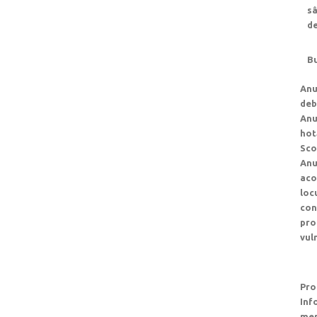
sâ
de
Bu
Anu
deb
Anu
hot
Sco
Anu
aco
loc
con
pro
vul
Pro
Inf
men