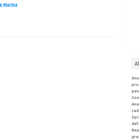
pe Marina
A
Anu
pro
pen
Com
Anu
cad
Spr
def
Rez
gra