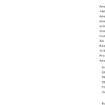
Anu
144
Anu
ime
urm
Con
Com
din
Rez
15.
Pro
Anu
Pr
D
P
P
F
J
Bu