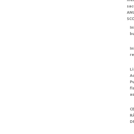
sac
ANU
SC
In
b
In
re
L
Ad
Pu
fi
as
C
R
D