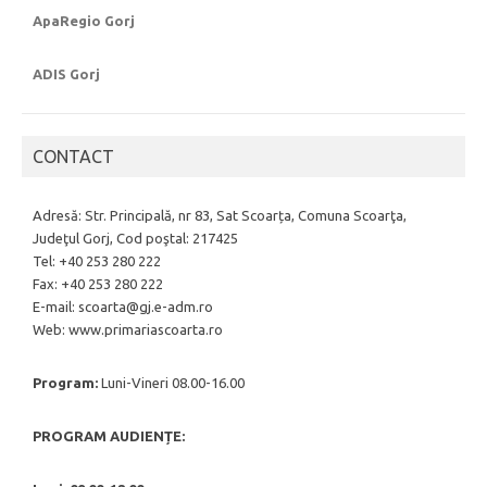
ApaRegio Gorj
ADIS Gorj
CONTACT
Adresă: Str. Principală, nr 83, Sat Scoarța, Comuna Scoarţa,
Judeţul Gorj, Cod poştal: 217425
Tel: +40 253 280 222
Fax: +40 253 280 222
E-mail: scoarta@gj.e-adm.ro
Web: www.primariascoarta.ro
Program:
Luni-Vineri 08.00-16.00
PROGRAM AUDIENȚE: