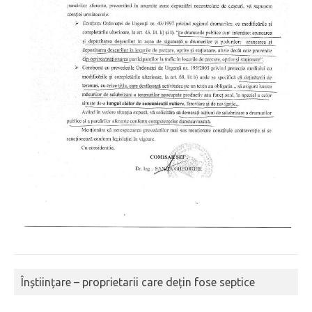
Înștiințare – proprietarii care dețin fose septice