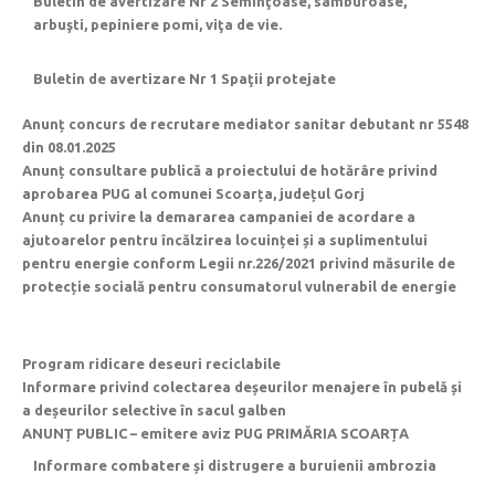
Buletin de avertizare Nr 2 Seminţoase, sâmburoase,
arbuşti, pepiniere pomi, viţa de vie.
Buletin de avertizare Nr 1 Spaţii protejate
Anunț concurs de recrutare mediator sanitar debutant nr 5548
din 08.01.2025
Anunț consultare publică a proiectului de hotărâre privind
aprobarea PUG al comunei Scoarța, județul Gorj
Anunț cu privire la demararea campaniei de acordare a
ajutoarelor pentru încălzirea locuinței și a suplimentului
pentru energie conform Legii nr.226/2021 privind măsurile de
protecție socială pentru consumatorul vulnerabil de energie
Program ridicare deseuri reciclabile
Informare privind colectarea deșeurilor menajere în pubelă și
a deșeurilor selective în sacul galben
ANUNȚ PUBLIC – emitere aviz PUG PRIMĂRIA SCOARȚA
Informare combatere și distrugere a buruienii ambrozia