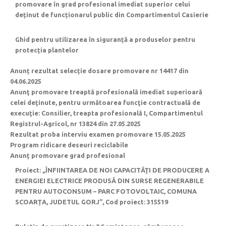
promovare în grad profesional imediat superior celui
deținut de funcționarul public din Compartimentul Casierie
Ghid pentru utilizarea în siguranță a produselor pentru
protecția plantelor
Anunț rezultat selecție dosare promovare nr 14417 din
04.06.2025
Anunţ promovare treaptă profesională imediat superioară
celei deţinute, pentru următoarea funcţie contractuală de
execuţie: Consilier, treapta profesională I, Compartimentul
Registrul-Agricol, nr 13824 din 27.05.2025
Rezultat proba interviu examen promovare 15.05.2025
Program ridicare deseuri reciclabile
Anunț promovare grad profesional
Proiect: ,,ÎNFIINTAREA DE NOI CAPACITĂŢI DE PRODUCERE A
ENERGIEI ELECTRICE PRODUSĂ DIN SURSE REGENERABILE
PENTRU AUTOCONSUM – PARC FOTOVOLTAIC, COMUNA
SCOARȚA, JUDETUL GORJ”, Cod proiect: 315519