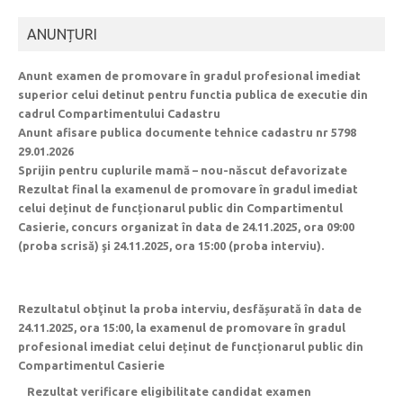
ANUNȚURI
Anunt examen de promovare în gradul profesional imediat
superior celui detinut pentru functia publica de executie din
cadrul Compartimentului Cadastru
Anunt afisare publica documente tehnice cadastru nr 5798
29.01.2026
Sprijin pentru cuplurile mamă – nou-născut defavorizate
Rezultat final la examenul de promovare în gradul imediat
celui deținut de funcționarul public din Compartimentul
Casierie, concurs organizat în data de 24.11.2025, ora 09:00
(proba scrisă) şi 24.11.2025, ora 15:00 (proba interviu).
Rezultatul obţinut la proba interviu, desfășurată în data de
24.11.2025, ora 15:00, la examenul de promovare în gradul
profesional imediat celui deținut de funcționarul public din
Compartimentul Casierie
Rezultat verificare eligibilitate candidat examen