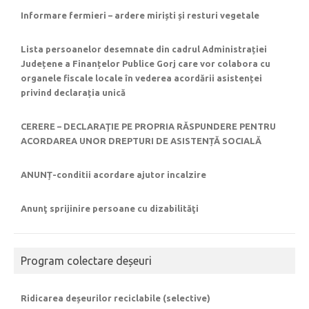
Informare fermieri – ardere miriști și resturi vegetale
Lista persoanelor desemnate din cadrul Administrației
Județene a Finanțelor Publice Gorj care vor colabora cu
organele fiscale locale în vederea acordării asistenței
privind declarația unică
CERERE – DECLARAŢIE PE PROPRIA RĂSPUNDERE PENTRU
ACORDAREA UNOR DREPTURI DE ASISTENȚĂ SOCIALĂ
ANUNȚ-conditii acordare ajutor incalzire
Anunţ sprijinire persoane cu dizabilităţi
Program colectare deșeuri
Ridicarea deșeurilor reciclabile (selective)