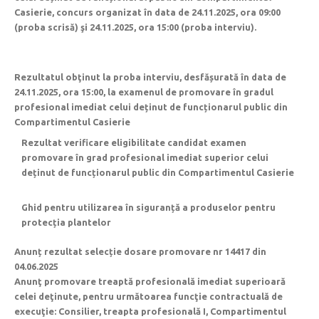
Casierie, concurs organizat în data de 24.11.2025, ora 09:00
(proba scrisă) şi 24.11.2025, ora 15:00 (proba interviu).
Rezultatul obţinut la proba interviu, desfășurată în data de
24.11.2025, ora 15:00, la examenul de promovare în gradul
profesional imediat celui deținut de funcționarul public din
Compartimentul Casierie
Rezultat verificare eligibilitate candidat examen
promovare în grad profesional imediat superior celui
deținut de funcționarul public din Compartimentul Casierie
Ghid pentru utilizarea în siguranță a produselor pentru
protecția plantelor
Anunț rezultat selecție dosare promovare nr 14417 din
04.06.2025
Anunţ promovare treaptă profesională imediat superioară
celei deţinute, pentru următoarea funcţie contractuală de
execuţie: Consilier, treapta profesională I, Compartimentul