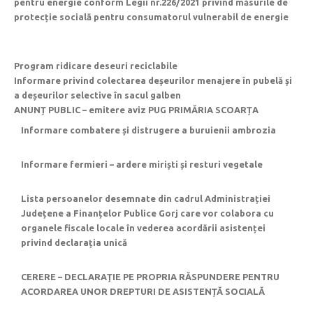
pentru energie conform Legii nr.226/2021 privind măsurile de
protecție socială pentru consumatorul vulnerabil de energie
Program ridicare deseuri reciclabile
Informare privind colectarea deșeurilor menajere în pubelă și
a deșeurilor selective în sacul galben
ANUNȚ PUBLIC – emitere aviz PUG PRIMĂRIA SCOARȚA
Informare combatere și distrugere a buruienii ambrozia
Informare fermieri – ardere miriști și resturi vegetale
Lista persoanelor desemnate din cadrul Administrației
Județene a Finanțelor Publice Gorj care vor colabora cu
organele fiscale locale în vederea acordării asistenței
privind declarația unică
CERERE – DECLARAŢIE PE PROPRIA RĂSPUNDERE PENTRU
ACORDAREA UNOR DREPTURI DE ASISTENȚĂ SOCIALĂ