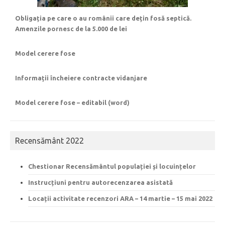
Obligația pe care o au românii care dețin fosă septică.
Amenzile pornesc de la 5.000 de lei
Model cerere fose
Informații încheiere contracte vidanjare
Model cerere fose – editabil (word)
Recensământ 2022
Chestionar Recensământul populației și locuințelor
Instrucțiuni pentru autorecenzarea asistată
Locații activitate recenzori ARA – 14 martie – 15 mai 2022