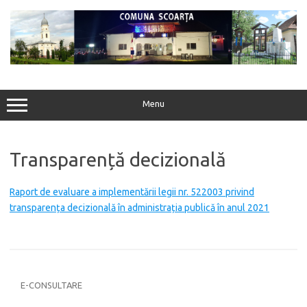
Sari
la
conținut
Menu
Transparență decizională
Raport de evaluare a implementării legii nr. 522003 privind
transparența decizională în administrația publică în anul 2021
E-CONSULTARE