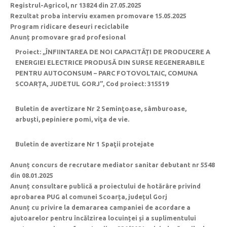
Registrul-Agricol, nr 13824 din 27.05.2025
Rezultat proba interviu examen promovare 15.05.2025
Program ridicare deseuri reciclabile
Anunț promovare grad profesional
Proiect: ,,ÎNFIINTAREA DE NOI CAPACITĂŢI DE PRODUCERE A
ENERGIEI ELECTRICE PRODUSĂ DIN SURSE REGENERABILE
PENTRU AUTOCONSUM – PARC FOTOVOLTAIC, COMUNA
SCOARȚA, JUDETUL GORJ”, Cod proiect: 315519
Buletin de avertizare Nr 2 Seminţoase, sâmburoase,
arbuşti, pepiniere pomi, viţa de vie.
Buletin de avertizare Nr 1 Spaţii protejate
Anunț concurs de recrutare mediator sanitar debutant nr 5548
din 08.01.2025
Anunț consultare publică a proiectului de hotărâre privind
aprobarea PUG al comunei Scoarța, județul Gorj
Anunț cu privire la demararea campaniei de acordare a
ajutoarelor pentru încălzirea locuinței și a suplimentului