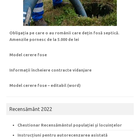
Obligația pe care o au românii care dețin fosă septică.
Amenzile pornesc de la 5.000 de lei
Model cerere fose
Informații încheiere contracte vidanjare
Model cerere fose – editabil (word)
Recensământ 2022
Chestionar Recensământul populației și locuințelor
Instrucțiuni pentru autorecenzarea asistată