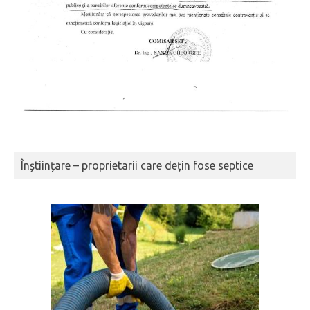
Înștiințare – proprietarii care dețin fose septice