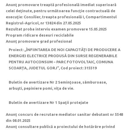
Anunţ promovare treaptă profesională imediat superioară
celei deţinute, pentru următoarea funcţie contractuală de
execuţie: Consilier, treapta profesională I, Compartimentul
Registrul-Agricol, nr 13824 din 27.05.2025
Rezultat proba interviu examen promovare 15.05.2025
Program ridicare deseuri reciclabile
Anunț promovare grad profesional
Proiect: ,,ÎNFIINTAREA DE NOI CAPACITĂŢI DE PRODUCERE A
ENERGIEI ELECTRICE PRODUSĂ DIN SURSE REGENERABILE
PENTRU AUTOCONSUM – PARC FOTOVOLTAIC, COMUNA
SCOARȚA, JUDETUL GORJ”, Cod proiect: 315519
Buletin de avertizare Nr 2 Seminţoase, sâmburoase,
arbuşti, pepiniere pomi, viţa de vie.
Buletin de avertizare Nr 1 Spaţii protejate
Anunț concurs de recrutare mediator sanitar debutant nr 5548
din 08.01.2025
Anunț consultare publică a proiectului de hotărâre privind