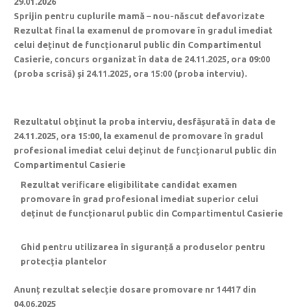
29.01.2026
Sprijin pentru cuplurile mamă – nou-născut defavorizate
Rezultat final la examenul de promovare în gradul imediat
celui deținut de funcționarul public din Compartimentul
Casierie, concurs organizat în data de 24.11.2025, ora 09:00
(proba scrisă) şi 24.11.2025, ora 15:00 (proba interviu).
Rezultatul obţinut la proba interviu, desfășurată în data de
24.11.2025, ora 15:00, la examenul de promovare în gradul
profesional imediat celui deținut de funcționarul public din
Compartimentul Casierie
Rezultat verificare eligibilitate candidat examen
promovare în grad profesional imediat superior celui
deținut de funcționarul public din Compartimentul Casierie
Ghid pentru utilizarea în siguranță a produselor pentru
protecția plantelor
Anunț rezultat selecție dosare promovare nr 14417 din
04.06.2025