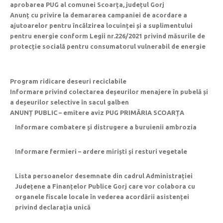
aprobarea PUG al comunei Scoarța, județul Gorj
Anunț cu privire la demararea campaniei de acordare a
ajutoarelor pentru încălzirea locuinței și a suplimentului
pentru energie conform Legii nr.226/2021 privind măsurile de
protecție socială pentru consumatorul vulnerabil de energie
Program ridicare deseuri reciclabile
Informare privind colectarea deșeurilor menajere în pubelă și
a deșeurilor selective în sacul galben
ANUNȚ PUBLIC – emitere aviz PUG PRIMĂRIA SCOARȚA
Informare combatere și distrugere a buruienii ambrozia
Informare fermieri – ardere miriști și resturi vegetale
Lista persoanelor desemnate din cadrul Administrației
Județene a Finanțelor Publice Gorj care vor colabora cu
organele fiscale locale în vederea acordării asistenței
privind declarația unică