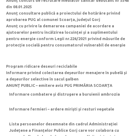
Anunț concurs de recrutare mediator sanitar debutant nr 5548
din 08.01.2025
Anunț consultare publică a proiectului de hotărâre privind
aprobarea PUG al comunei Scoarța, județul Gorj
Anunț cu privire la demararea campaniei de acordare a
ajutoarelor pentru încălzirea locuinței și a suplimentului
pentru energie conform Legii nr.226/2021 privind măsurile de
protecție socială pentru consumatorul vulnerabil de energie
Program ridicare deseuri reciclabile
Informare privind colectarea deșeurilor menajere în pubelă și
a deșeurilor selective în sacul galben
ANUNȚ PUBLIC – emitere aviz PUG PRIMĂRIA SCOARȚA
Informare combatere și distrugere a buruienii ambrozia
Informare fermieri – ardere miriști și resturi vegetale
Lista persoanelor desemnate din cadrul Administrației
Județene a Finanțelor Publice Gorj care vor colabora cu