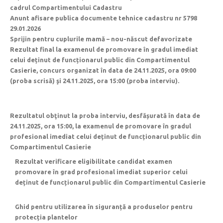
cadrul Compartimentului Cadastru
Anunt afisare publica documente tehnice cadastru nr 5798
29.01.2026
Sprijin pentru cuplurile mamă – nou-născut defavorizate
Rezultat final la examenul de promovare în gradul imediat
celui deținut de funcționarul public din Compartimentul
Casierie, concurs organizat în data de 24.11.2025, ora 09:00
(proba scrisă) şi 24.11.2025, ora 15:00 (proba interviu).
Rezultatul obţinut la proba interviu, desfășurată în data de
24.11.2025, ora 15:00, la examenul de promovare în gradul
profesional imediat celui deținut de funcționarul public din
Compartimentul Casierie
Rezultat verificare eligibilitate candidat examen
promovare în grad profesional imediat superior celui
deținut de funcționarul public din Compartimentul Casierie
Ghid pentru utilizarea în siguranță a produselor pentru
protecția plantelor