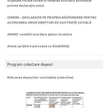
organele fiscale locale în vederea acordării asistenței
privind declarația unică
CERERE – DECLARAŢIE PE PROPRIA RĂSPUNDERE PENTRU
ACORDAREA UNOR DREPTURI DE ASISTENȚĂ SOCIALĂ
ANUNȚ-conditii acordare ajutor incalzire
Anunţ sprijinire persoane cu dizabilităţi
Program colectare deșeuri
Ridicarea deșeurilor reciclabile (selective)