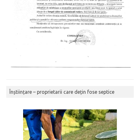
Înștiințare – proprietarii care dețin fose septice