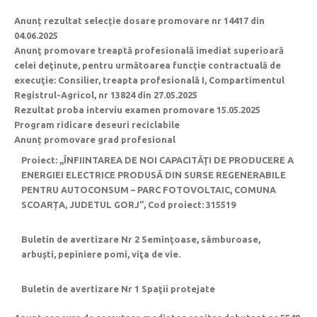
Anunț rezultat selecție dosare promovare nr 14417 din
04.06.2025
Anunţ promovare treaptă profesională imediat superioară
celei deţinute, pentru următoarea funcţie contractuală de
execuţie: Consilier, treapta profesională I, Compartimentul
Registrul-Agricol, nr 13824 din 27.05.2025
Rezultat proba interviu examen promovare 15.05.2025
Program ridicare deseuri reciclabile
Anunț promovare grad profesional
Proiect: ,,ÎNFIINTAREA DE NOI CAPACITĂŢI DE PRODUCERE A
ENERGIEI ELECTRICE PRODUSĂ DIN SURSE REGENERABILE
PENTRU AUTOCONSUM – PARC FOTOVOLTAIC, COMUNA
SCOARȚA, JUDETUL GORJ”, Cod proiect: 315519
Buletin de avertizare Nr 2 Seminţoase, sâmburoase,
arbuşti, pepiniere pomi, viţa de vie.
Buletin de avertizare Nr 1 Spaţii protejate