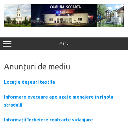
Sari
la
conținut
Menu
Anunțuri de mediu
Locație deșeuri textile
Informare evacuare ape uzate menajere în rigola
stradală
Informații încheiere contracte vidanjare