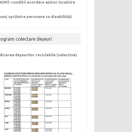
UNȚ-conditii acordare ajutor incalzire
unţ sprijinire persoane cu dizabilităţi
rogram colectare deșeuri
dicarea deșeurilor reciclabile (selective)