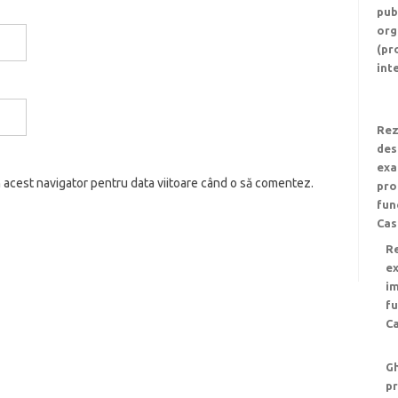
pub
org
(pr
inte
Rez
des
exa
n acest navigator pentru data viitoare când o să comentez.
pro
fun
Cas
Re
e
im
fu
Ca
Gh
pr