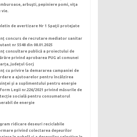
mburoase, arbuşti, pepiniere pomi, viţa
 vie.
letin de avertizare Nr 1 Spaţii protejate
nț concurs de recrutare mediator sanitar
utant nr 5548 din 08.01.2025
nț consultare publică a proiectului de
ărâre privind aprobarea PUG al comunei
arța, județul Gorj
nț cu privire la demararea campaniei de
rdare a ajutoarelor pentru încălzirea
uinței și a suplimentului pentru energie
form Legii nr.226/2021 privind măsurile de
tecție socială pentru consumatorul
nerabil de energie
gram ridicare deseuri reciclabile
ormare privind colectarea deșeurilor
ajere în pubelă și a deșeurilor selective în