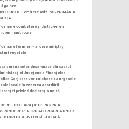
ul galben
NȚ PUBLIC – emitere aviz PUG PRIMĂRIA
OARȚA
formare combatere și distrugere a
uruienii ambrozia
formare fermieri – ardere miriști și
sturi vegetale
ista persoanelor desemnate din cadrul
ministrației Județene a Finanțelor
blice Gorj care vor colabora cu organele
scale locale în vederea acordării
istenței privind declarația unică
ERERE – DECLARAŢIE PE PROPRIA
ĂSPUNDERE PENTRU ACORDAREA UNOR
REPTURI DE ASISTENȚĂ SOCIALĂ