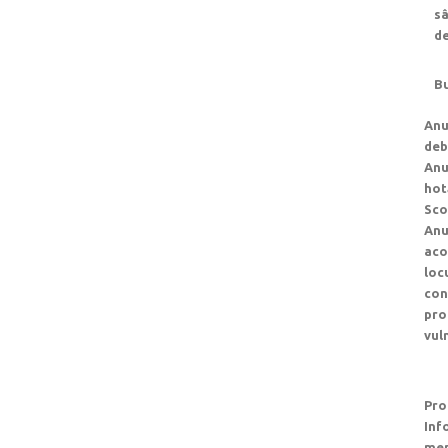
sâ
de
Bu
Anu
deb
Anu
hot
Sco
Anu
aco
loc
con
pro
vul
Pro
Inf
men