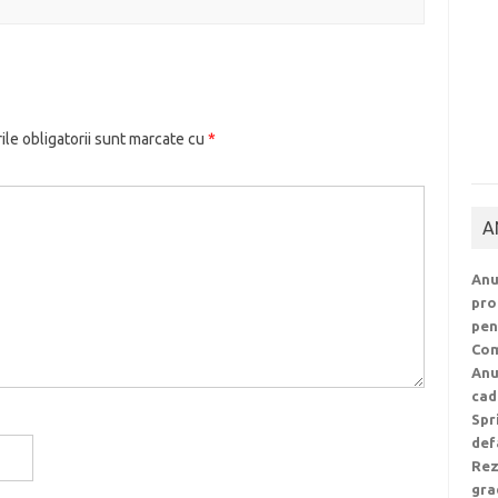
le obligatorii sunt marcate cu
*
A
Anu
pro
pen
Com
Anu
cad
Spr
def
Rez
gra