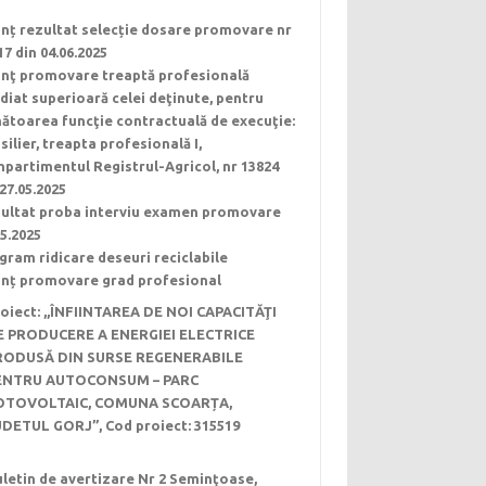
nț rezultat selecție dosare promovare nr
17 din 04.06.2025
nţ promovare treaptă profesională
diat superioară celei deţinute, pentru
ătoarea funcţie contractuală de execuţie:
silier, treapta profesională I,
partimentul Registrul-Agricol, nr 13824
 27.05.2025
ultat proba interviu examen promovare
05.2025
gram ridicare deseuri reciclabile
nț promovare grad profesional
oiect: ,,ÎNFIINTAREA DE NOI CAPACITĂŢI
E PRODUCERE A ENERGIEI ELECTRICE
RODUSĂ DIN SURSE REGENERABILE
ENTRU AUTOCONSUM – PARC
OTOVOLTAIC, COMUNA SCOARȚA,
UDETUL GORJ”, Cod proiect: 315519
letin de avertizare Nr 2 Seminţoase,