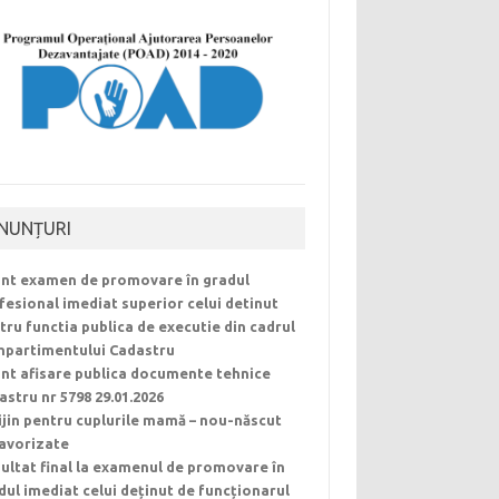
NUNȚURI
nt examen de promovare în gradul
fesional imediat superior celui detinut
tru functia publica de executie din cadrul
partimentului Cadastru
nt afisare publica documente tehnice
astru nr 5798 29.01.2026
ijin pentru cuplurile mamă – nou-născut
avorizate
ultat final la examenul de promovare în
dul imediat celui deținut de funcționarul