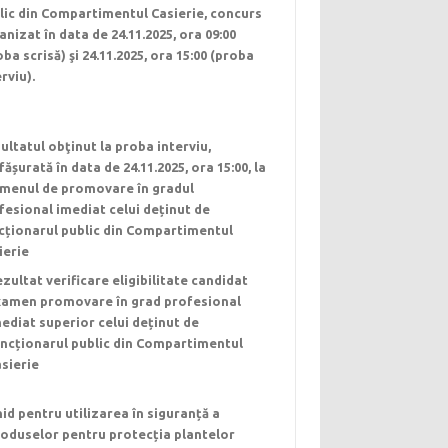
lic din Compartimentul Casierie, concurs
anizat în data de 24.11.2025, ora 09:00
oba scrisă) şi 24.11.2025, ora 15:00 (proba
rviu).
ultatul obţinut la proba interviu,
fășurată în data de 24.11.2025, ora 15:00, la
menul de promovare în gradul
fesional imediat celui deținut de
cționarul public din Compartimentul
ierie
zultat verificare eligibilitate candidat
xamen promovare în grad profesional
ediat superior celui deținut de
ncționarul public din Compartimentul
sierie
id pentru utilizarea în siguranță a
oduselor pentru protecția plantelor