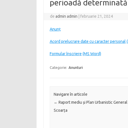
perioadă determinată
de
admin admin
|
februarie 21, 2024
Anunț
Acord prelucrare date cu caracter personal
Formular înscriere
(MS Word)
Categorie:
Anunturi
Navigare în articole
←
Raport mediu și Plan Urbanistic Gener
Scoarța