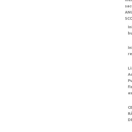
sac
ANU
SC
In
b
In
re
L
Ad
Pu
fi
as
C
R
D