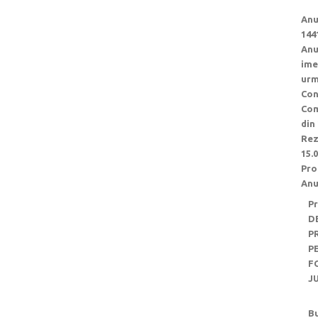
Anu
144
Anu
ime
urm
Con
Com
din
Rez
15.
Pro
Anu
Pr
D
P
P
F
J
Bu