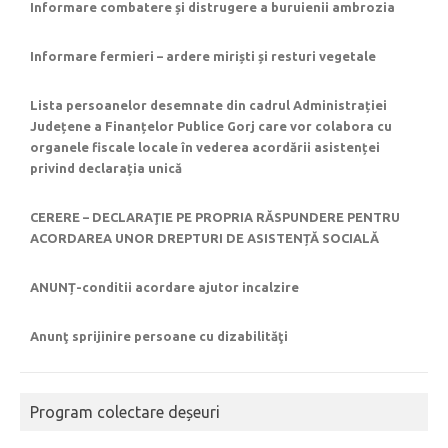
Informare combatere și distrugere a buruienii ambrozia
Informare fermieri – ardere miriști și resturi vegetale
Lista persoanelor desemnate din cadrul Administrației
Județene a Finanțelor Publice Gorj care vor colabora cu
organele fiscale locale în vederea acordării asistenței
privind declarația unică
CERERE – DECLARAŢIE PE PROPRIA RĂSPUNDERE PENTRU
ACORDAREA UNOR DREPTURI DE ASISTENȚĂ SOCIALĂ
ANUNȚ-conditii acordare ajutor incalzire
Anunţ sprijinire persoane cu dizabilităţi
Program colectare deșeuri