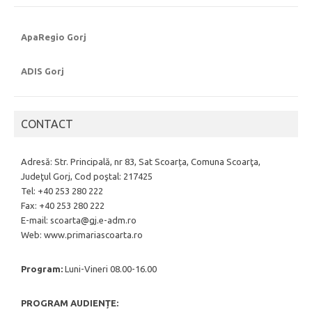
ApaRegio Gorj
ADIS Gorj
CONTACT
Adresă: Str. Principală, nr 83, Sat Scoarța, Comuna Scoarţa,
Judeţul Gorj, Cod poştal: 217425
Tel: +40 253 280 222
Fax: +40 253 280 222
E-mail: scoarta@gj.e-adm.ro
Web: www.primariascoarta.ro
Program:
Luni-Vineri 08.00-16.00
PROGRAM AUDIENȚE: