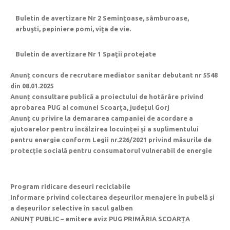
Buletin de avertizare Nr 2 Seminţoase, sâmburoase,
arbuşti, pepiniere pomi, viţa de vie.
Buletin de avertizare Nr 1 Spaţii protejate
Anunț concurs de recrutare mediator sanitar debutant nr 5548
din 08.01.2025
Anunț consultare publică a proiectului de hotărâre privind
aprobarea PUG al comunei Scoarța, județul Gorj
Anunț cu privire la demararea campaniei de acordare a
ajutoarelor pentru încălzirea locuinței și a suplimentului
pentru energie conform Legii nr.226/2021 privind măsurile de
protecție socială pentru consumatorul vulnerabil de energie
Program ridicare deseuri reciclabile
Informare privind colectarea deșeurilor menajere în pubelă și
a deșeurilor selective în sacul galben
ANUNȚ PUBLIC – emitere aviz PUG PRIMĂRIA SCOARȚA