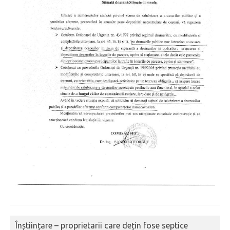
Înștiințare – proprietarii care dețin fose septice