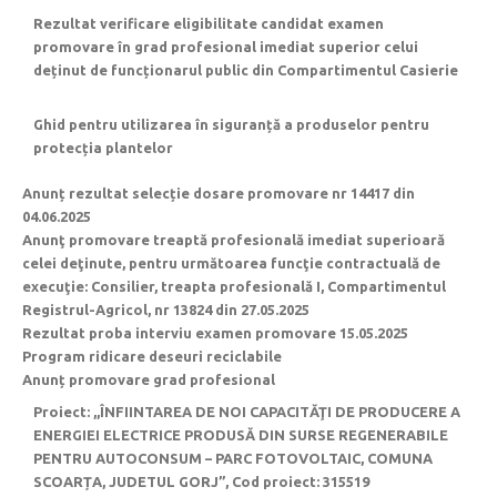
Rezultat verificare eligibilitate candidat examen
promovare în grad profesional imediat superior celui
deținut de funcționarul public din Compartimentul Casierie
Ghid pentru utilizarea în siguranță a produselor pentru
protecția plantelor
Anunț rezultat selecție dosare promovare nr 14417 din
04.06.2025
Anunţ promovare treaptă profesională imediat superioară
celei deţinute, pentru următoarea funcţie contractuală de
execuţie: Consilier, treapta profesională I, Compartimentul
Registrul-Agricol, nr 13824 din 27.05.2025
Rezultat proba interviu examen promovare 15.05.2025
Program ridicare deseuri reciclabile
Anunț promovare grad profesional
Proiect: ,,ÎNFIINTAREA DE NOI CAPACITĂŢI DE PRODUCERE A
ENERGIEI ELECTRICE PRODUSĂ DIN SURSE REGENERABILE
PENTRU AUTOCONSUM – PARC FOTOVOLTAIC, COMUNA
SCOARȚA, JUDETUL GORJ”, Cod proiect: 315519