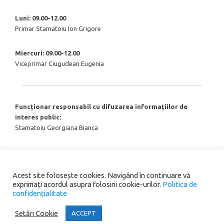
Luni: 09.00-12.00
Primar Stamatoiu Ion Grigore
Miercuri: 09.00-12.00
Viceprimar Ciugudean Eugenia
Funcționar responsabil cu difuzarea informațiilor de
interes public:
Stamatoiu Georgiana Bianca
Acest site folosește cookies. Navigând în continuare vă
exprimați acordul asupra folosirii cookie-urilor.
Politica de
confidențialitate
Copyright® 2026 Primăria Comunei Scoarța. All rights reserved.
Setări Cookie
ACCEPT