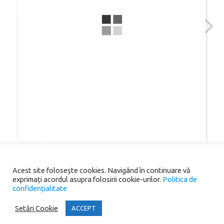
Acest site folosește cookies. Navigând în continuare vă
exprimați acordul asupra folosirii cookie-urilor.
Politica de
confidențialitate
Copyright® 2026 Primăria Comunei Scoarța. All rights reserved.
Setări Cookie
ACCEPT
Iconic One
Theme | Powered by
Wordpress