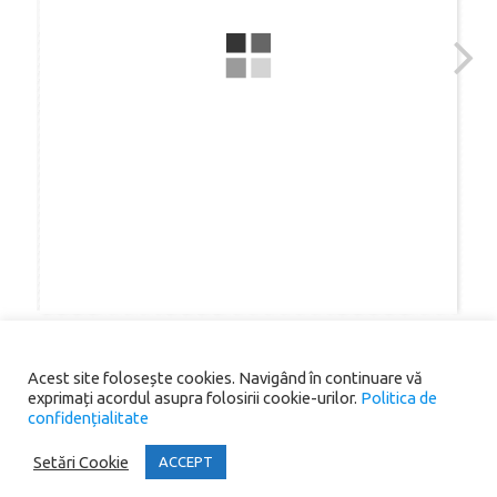
Acest site folosește cookies. Navigând în continuare vă
exprimați acordul asupra folosirii cookie-urilor.
Politica de
confidențialitate
Copyright® 2026 Primăria Comunei Scoarța. All rights reserved.
Setări Cookie
ACCEPT
Iconic One
Theme | Powered by
Wordpress