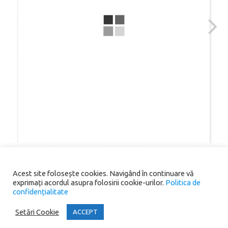
Acest site folosește cookies. Navigând în continuare vă
exprimați acordul asupra folosirii cookie-urilor.
Politica de
confidențialitate
Copyright® 2026 Primăria Comunei Scoarța. All rights reserved.
Setări Cookie
ACCEPT
Iconic One
Theme | Powered by
Wordpress