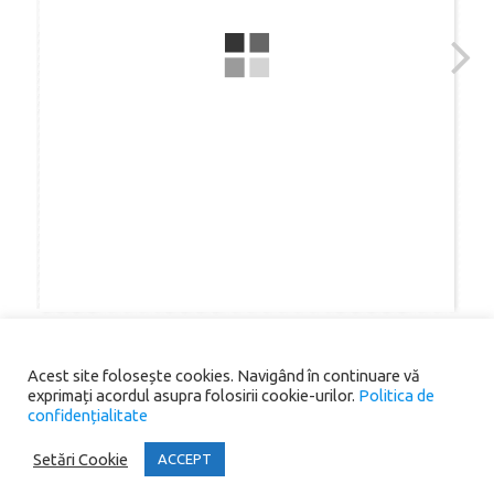
Acest site folosește cookies. Navigând în continuare vă
exprimați acordul asupra folosirii cookie-urilor.
Politica de
confidențialitate
Copyright® 2026 Primăria Comunei Scoarța. All rights reserved.
Setări Cookie
ACCEPT
Iconic One
Theme | Powered by
Wordpress