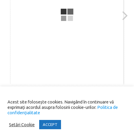
Acest site folosește cookies. Navigând în continuare vă
exprimați acordul asupra folosirii cookie-urilor.
Politica de
confidențialitate
Copyright® 2026 Primăria Comunei Scoarța. All rights reserved.
Setări Cookie
ACCEPT
Iconic One
Theme | Powered by
Wordpress